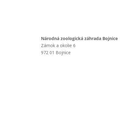
Národná zoologická záhrada Bojnice
Zámok a okolie 6
972 01 Bojnice
+421 901 714 752