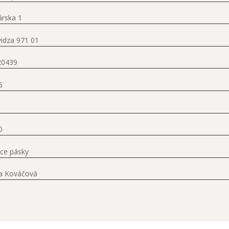
árska 1
vidza 971 01
20439
6
0
ace pásky
a Kováčová