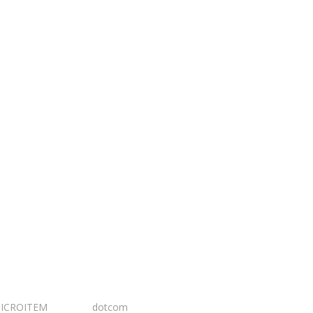
ICROITEM
I Design:
dotcom