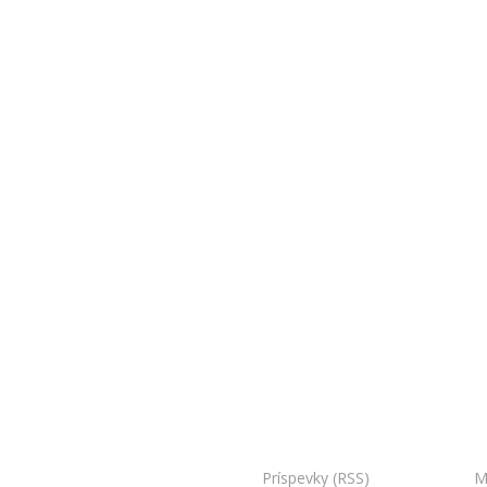
oo Bojnice. Všetky práva vyhradené.
Príspevky (RSS)
I Powered by:
M