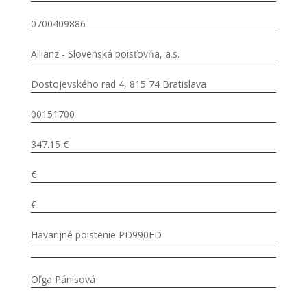
0700409886
Allianz - Slovenská poisťovňa, a.s.
Dostojevského rad 4, 815 74 Bratislava
00151700
347.15 €
€
€
Havarijné poistenie PD990ED
Oľga Pánisová