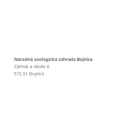
Národná zoologická záhrada Bojnice
Zámok a okolie 6
972 01 Bojnice
+421 901 714 752