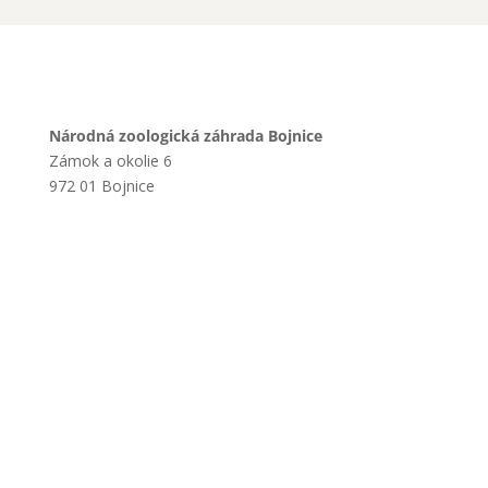
Národná zoologická záhrada Bojnice
Zámok a okolie 6
972 01 Bojnice
+421 901 714 752
+421 46 540 32 41
zoobojnice@zoobojnice.sk