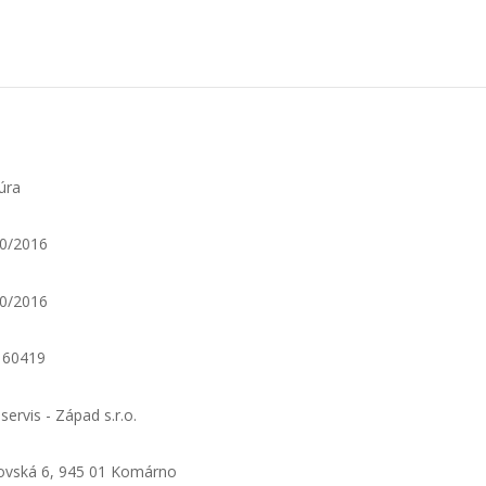
úra
0/2016
0/2016
160419
servis - Západ s.r.o.
vská 6, 945 01 Komárno