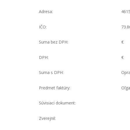
Adresa:
461
IČO:
73.8
Suma bez DPH:
€
DPH:
€
Suma s DPH:
Opra
Predmet faktúry:
Oľga
Súvisiaci dokument:
Zverejnil: