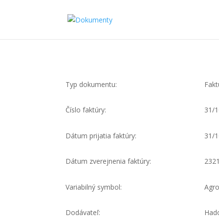
Typ dokumentu:
Fakt
Číslo faktúry:
31/1
Dátum prijatia faktúry:
31/1
Dátum zverejnenia faktúry:
232
Variabilný symbol:
Agro
Dodávateľ:
Hado