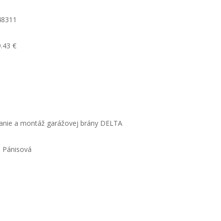
48311
.43 €
nie a montáž garážovej brány DELTA
 Pánisová