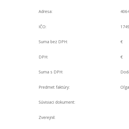
Adresa:
406
IČO:
1749
Suma bez DPH:
€
DPH:
€
Suma s DPH:
Doda
Predmet faktúry:
Oľga
Súvisiaci dokument:
Zverejnil: