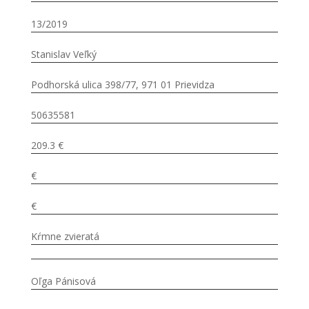
13/2019
Stanislav Veľký
Podhorská ulica 398/77, 971 01 Prievidza
50635581
209.3 €
€
€
Kŕmne zvieratá
Oľga Pánisová