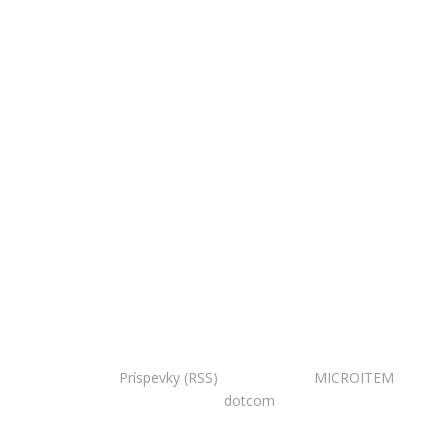
Copyright © 2020 Národná zoo Bojnice. Všetky práva
vyhradené.
Príspevky (RSS)
I Powered by:
MICROITEM
I
Design:
dotcom