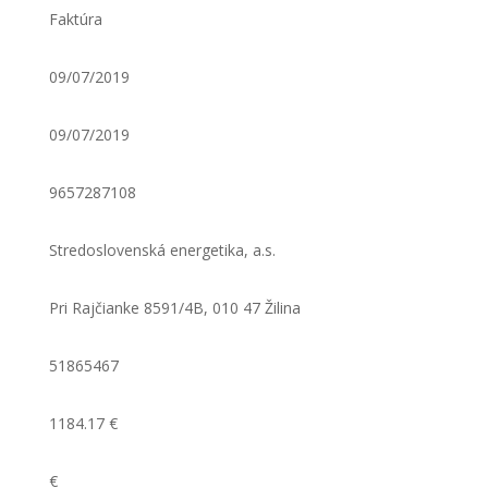
Faktúra
09/07/2019
09/07/2019
9657287108
Stredoslovenská energetika, a.s.
Pri Rajčianke 8591/4B, 010 47 Žilina
51865467
1184.17 €
€