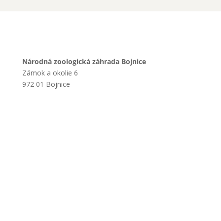
Národná zoologická záhrada Bojnice
Zámok a okolie 6
972 01 Bojnice
+421 901 714 752
+421 46 540 32 41
zoobojnice@zoobojnice.sk