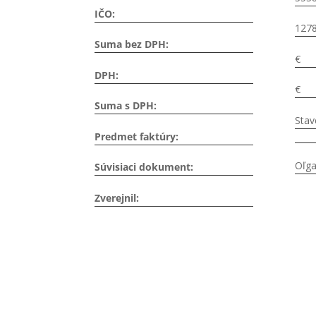
IČO:
1278
Suma bez DPH:
€
DPH:
€
Suma s DPH:
Stav
Predmet faktúry:
Oľga
Súvisiaci dokument:
Zverejnil: