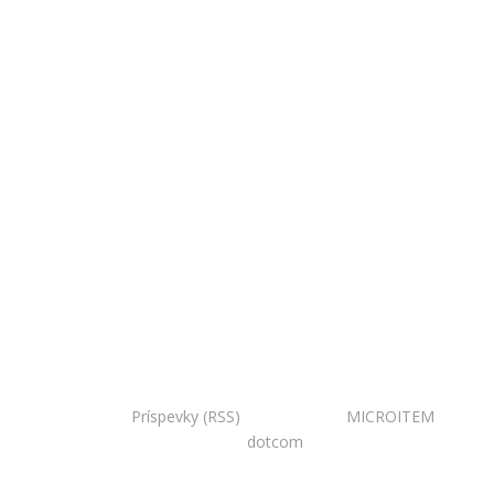
Copyright © 2020 Národná zoo Bojnice. Všetky práva
vyhradené.
Príspevky (RSS)
I Powered by:
MICROITEM
I
Design:
dotcom