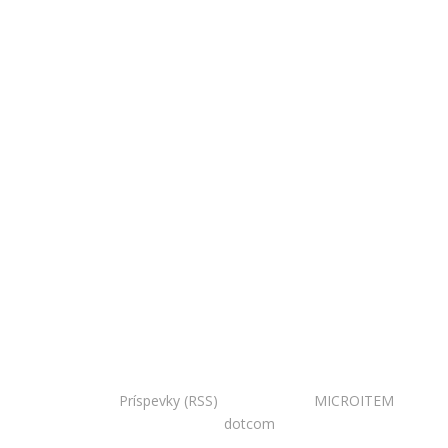
Copyright © 2020 Národná zoo Bojnice. Všetky práva
vyhradené.
Príspevky (RSS)
I Powered by:
MICROITEM
I
Design:
dotcom