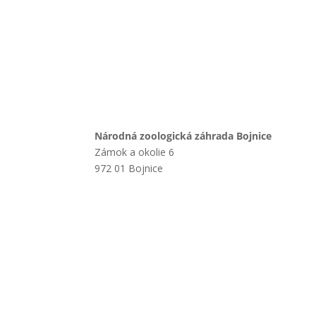
Národná zoologická záhrada Bojnice
Zámok a okolie 6
972 01 Bojnice
+421 901 714 752