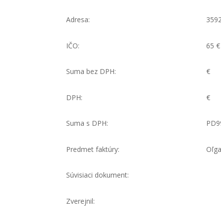
Adresa:
359
IČO:
65 €
Suma bez DPH:
€
DPH:
€
Suma s DPH:
PD99
Predmet faktúry:
Oľga
Súvisiaci dokument:
Zverejnil: