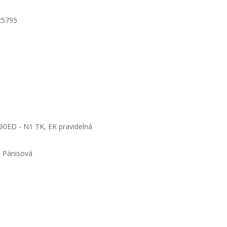
25795
0ED - N1 TK, EK pravidelná
 Pánisová