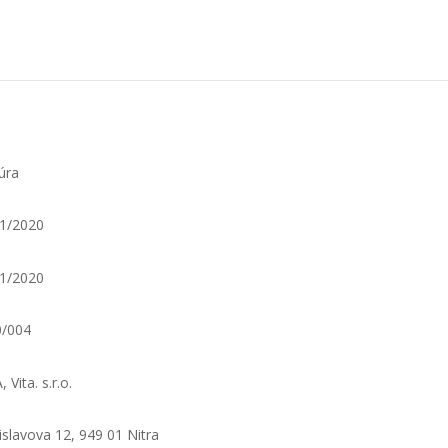
úra
1/2020
1/2020
0/004
 Vita. s.r.o.
islavova 12, 949 01 Nitra