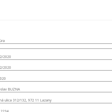
úra
2/2020
2/2020
2020
oslav BUZNA
ná ulica 312/132, 972 11 Lazany
12234