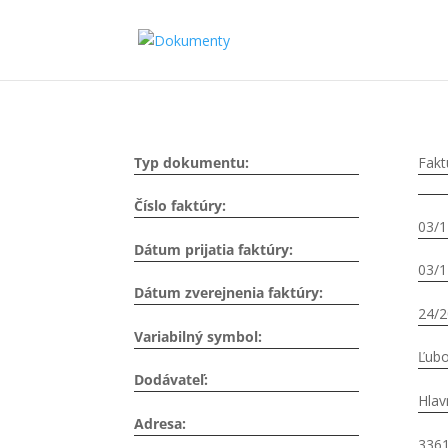
Typ dokumentu:
Fakt
Číslo faktúry:
03/1
Dátum prijatia faktúry:
03/1
Dátum zverejnenia faktúry:
24/
Variabilný symbol:
Ľub
Dodávateľ:
Hlav
Adresa:
336