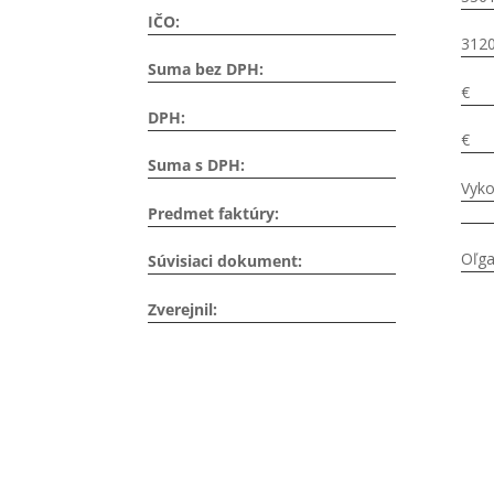
IČO:
3120
Suma bez DPH:
€
DPH:
€
Suma s DPH:
Vyko
Predmet faktúry:
Oľga
Súvisiaci dokument:
Zverejnil: