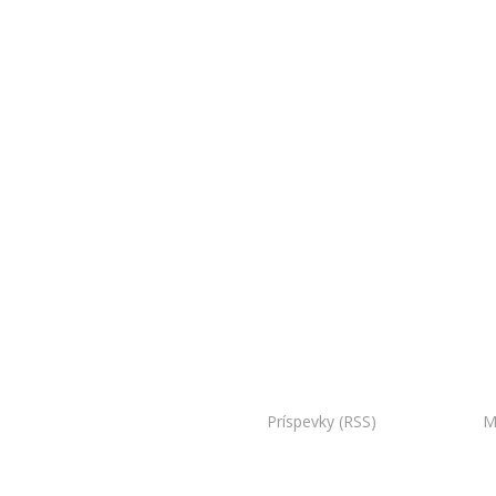
oo Bojnice. Všetky práva vyhradené.
Príspevky (RSS)
I Powered by:
M