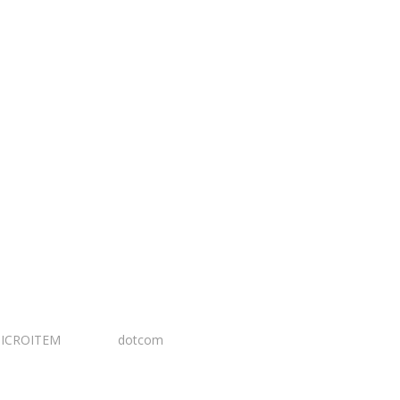
ICROITEM
I Design:
dotcom