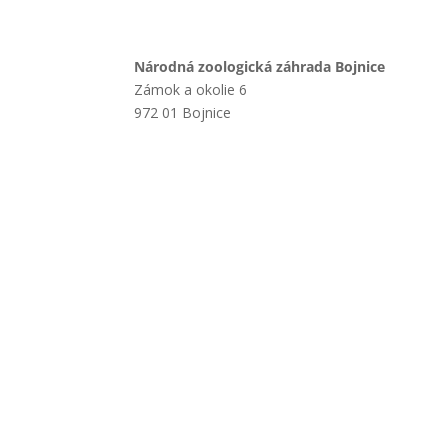
Národná zoologická záhrada Bojnice
Zámok a okolie 6
972 01 Bojnice
+421 901 714 752
+421 46 540 32 41