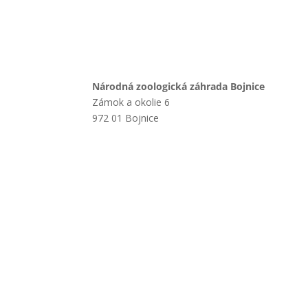
Národná zoologická záhrada Bojnice
Zámok a okolie 6
972 01 Bojnice
+421 901 714 752