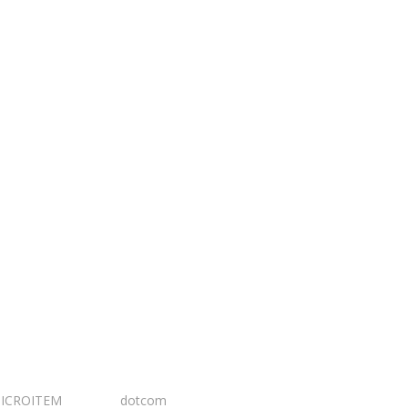
ICROITEM
I Design:
dotcom