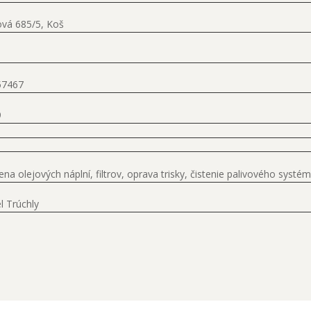
vá 685/5, Koš
57467
9
na olejových náplní, filtrov, oprava trisky, čistenie palivového sys
l Trúchly