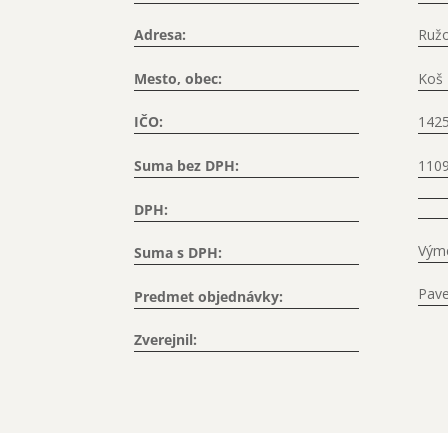
Adresa:
Ružo
Mesto, obec:
Koš
IČO:
142
Suma bez DPH:
110
DPH:
Výme
Suma s DPH:
Pave
Predmet objednávky:
Zverejnil: