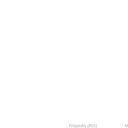
oo Bojnice. Všetky práva vyhradené.
Príspevky (RSS)
I Powered by:
M