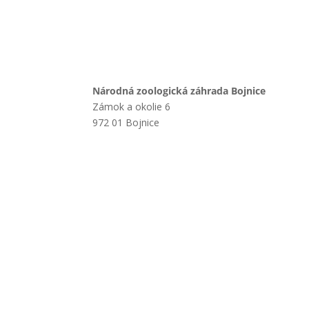
Národná zoologická záhrada Bojnice
Zámok a okolie 6
972 01 Bojnice
+421 901 714 752