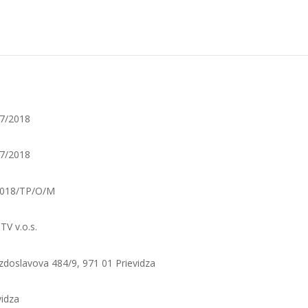
7/2018
7/2018
2018/TP/O/M
TV v.o.s.
zdoslavova 484/9, 971 01 Prievidza
vidza