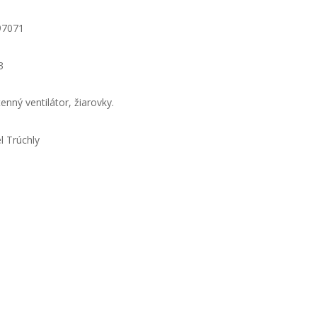
97071
3
enný ventilátor, žiarovky.
l Trúchly