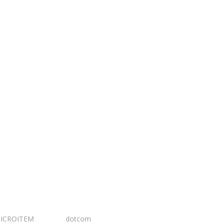
ICROITEM
I Design:
dotcom