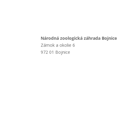
Národná zoologická záhrada Bojnice
Zámok a okolie 6
972 01 Bojnice
+421 901 714 752