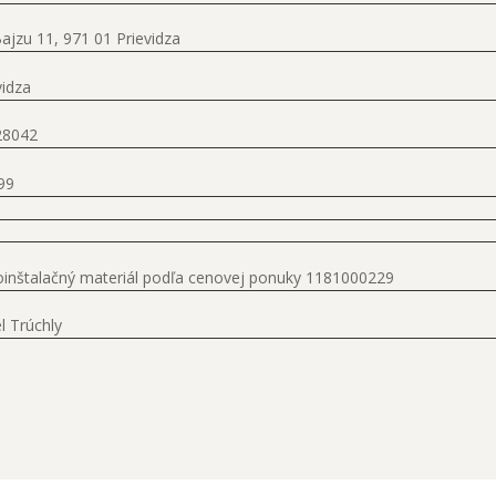
. Bajzu 11, 971 01 Prievidza
vidza
28042
99
inštalačný materiál podľa cenovej ponuky 1181000229
l Trúchly