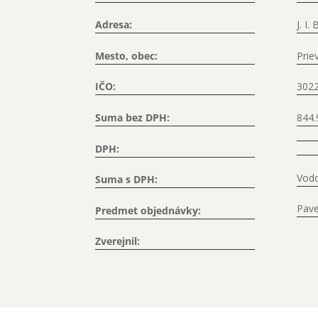
Adresa:
J. I
Mesto, obec:
Prie
IČO:
302
Suma bez DPH:
844.
DPH:
Vodo
Suma s DPH:
Pave
Predmet objednávky:
Zverejnil: