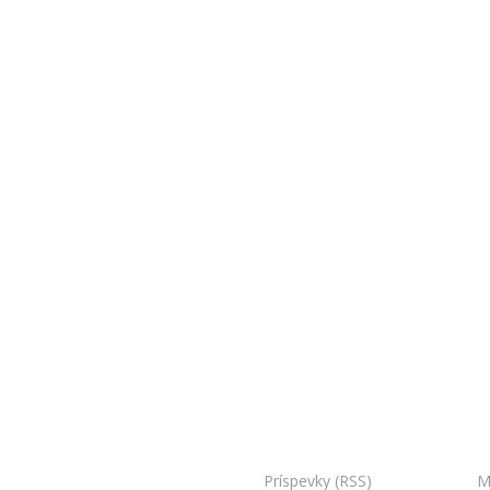
oo Bojnice. Všetky práva vyhradené.
Príspevky (RSS)
I Powered by:
M