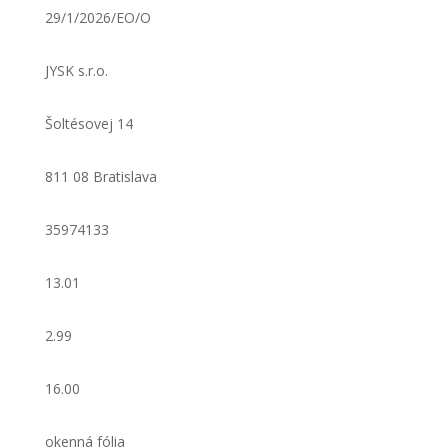
29/1/2026/EO/O
JYSK s.r.o.
Šoltésovej 14
811 08 Bratislava
35974133
13.01
2.99
16.00
okenná fólia