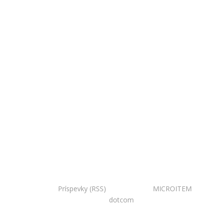
Copyright © 2020 Národná zoo Bojnice. Všetky práva
vyhradené.
Príspevky (RSS)
I Powered by:
MICROITEM
I
Design:
dotcom