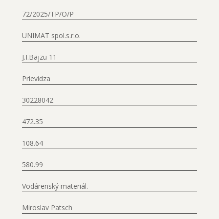
72/2025/TP/O/P
UNIMAT spol.s.r.o.
J.I.Bajzu 11
Prievidza
30228042
472.35
108.64
580.99
Vodárenský materiál.
Miroslav Patsch