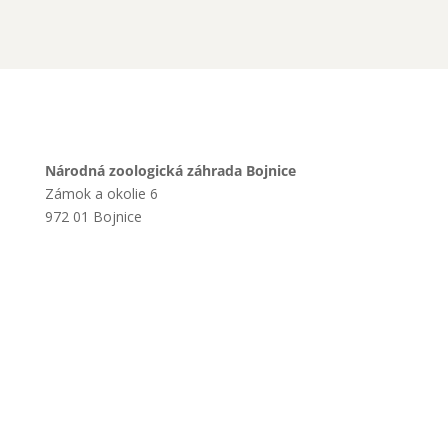
Národná zoologická záhrada Bojnice
Zámok a okolie 6
972 01 Bojnice
+421 901 714 752
+421 46 540 32 41
zoobojnice@zoobojnice.sk