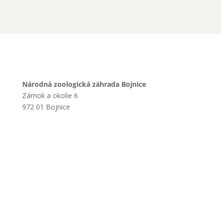
Národná zoologická záhrada Bojnice
Zámok a okolie 6
972 01 Bojnice
+421 901 714 752
+421 46 540 32 41
zoobojnice@zoobojnice.sk