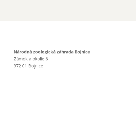
Národná zoologická záhrada Bojnice
Zámok a okolie 6
972 01 Bojnice
+421 901 714 752
+421 46 540 32 41
zoobojnice@zoobojnice.sk