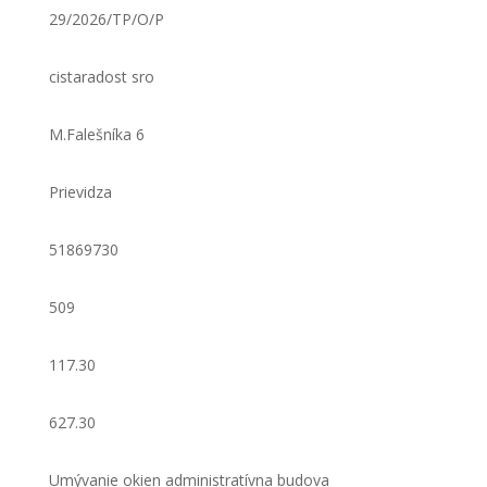
29/2026/TP/O/P
cistaradost sro
M.Falešníka 6
Prievidza
51869730
509
117.30
627.30
Umývanie okien administratívna budova