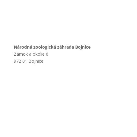
Národná zoologická záhrada Bojnice
Zámok a okolie 6
972 01 Bojnice
+421 901 714 752
+421 46 540 32 41
zoobojnice@zoobojnice.sk