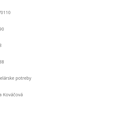
70110
90
8
88
elárske potreby
a Kováčová