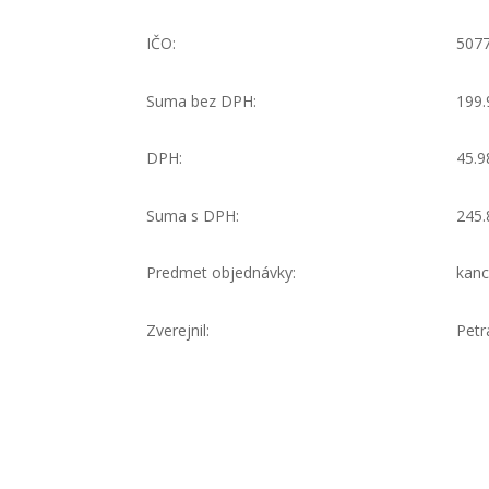
IČO:
507
Suma bez DPH:
199.
DPH:
45.9
Suma s DPH:
245.
Predmet objednávky:
kanc
Zverejnil:
Petr