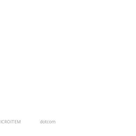
ICROITEM
I Design:
dotcom