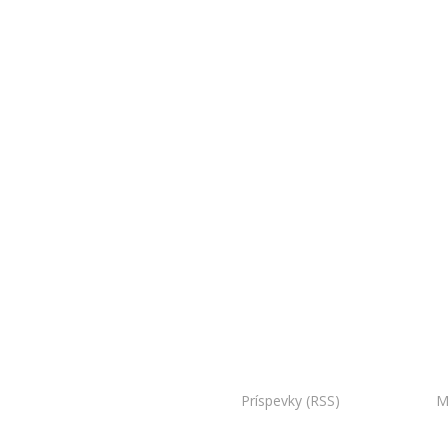
oo Bojnice. Všetky práva vyhradené.
Príspevky (RSS)
I Powered by:
M