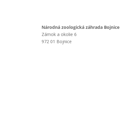
Národná zoologická záhrada Bojnice
Zámok a okolie 6
972 01 Bojnice
+421 901 714 752
+421 46 540 32 41