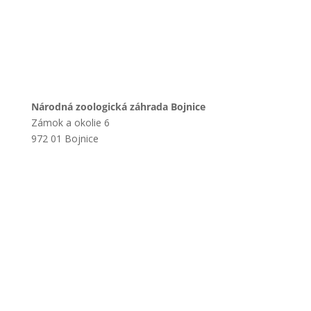
Národná zoologická záhrada Bojnice
Zámok a okolie 6
972 01 Bojnice
+421 901 714 752
+421 46 540 32 41
zoobojnice@zoobojnice.sk