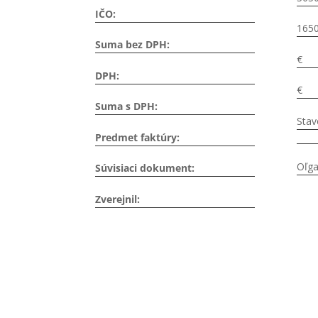
IČO:
1650
Suma bez DPH:
€
DPH:
€
Suma s DPH:
Stav
Predmet faktúry:
Oľga
Súvisiaci dokument:
Zverejnil: