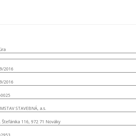
úra
9/2016
9/2016
60025
EMSTAV STAVEBNÁ, a.s.
. Štefánika 116, 972 71 Nováky
02953