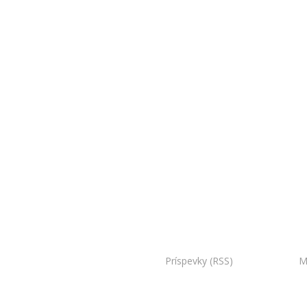
oo Bojnice. Všetky práva vyhradené.
Príspevky (RSS)
I Powered by:
M