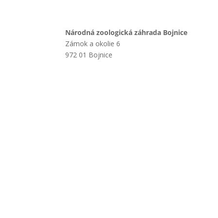
Národná zoologická záhrada Bojnice
Zámok a okolie 6
972 01 Bojnice
+421 901 714 752
+421 46 540 32 41