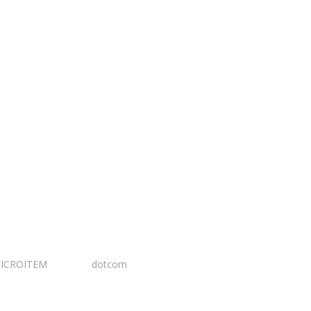
ICROITEM
I Design:
dotcom