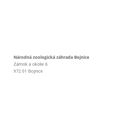
Národná zoologická záhrada Bojnice
Zámok a okolie 6
972 01 Bojnice
+421 901 714 752