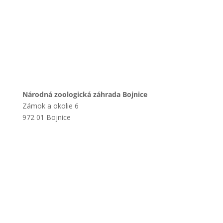
Národná zoologická záhrada Bojnice
Zámok a okolie 6
972 01 Bojnice
+421 901 714 752