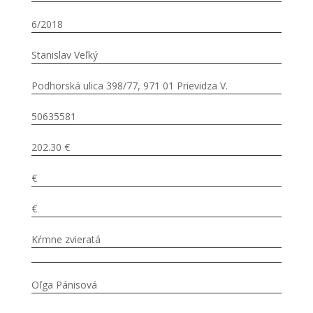
6/2018
Stanislav Veľký
Podhorská ulica 398/77, 971 01 Prievidza V.
50635581
202.30 €
€
€
Kŕmne zvieratá
Oľga Pánisová