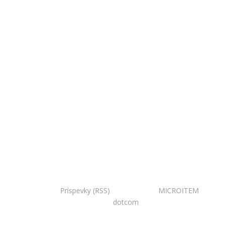
Copyright © 2020 Národná zoo Bojnice. Všetky práva
vyhradené.
Príspevky (RSS)
I Powered by:
MICROITEM
I
Design:
dotcom