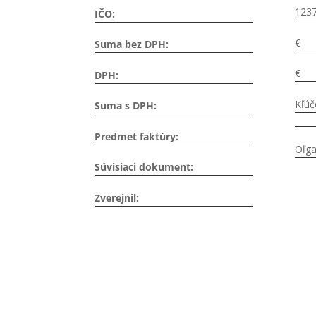
1237
IČO:
€
Suma bez DPH:
€
DPH:
Kľúč
Suma s DPH:
Predmet faktúry:
Oľga
Súvisiaci dokument:
Zverejnil: