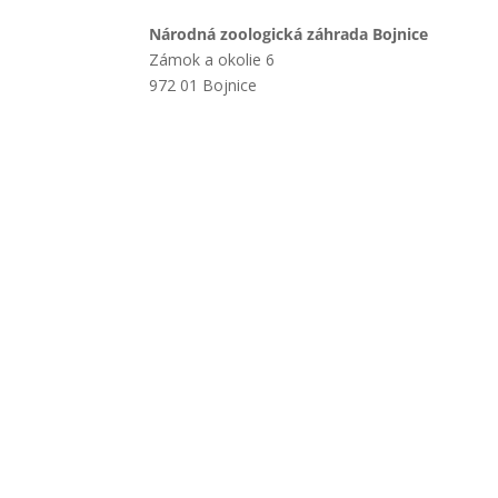
Národná zoologická záhrada Bojnice
Zámok a okolie 6
972 01 Bojnice
+421 901 714 752
+421 46 540 32 41
zoobojnice@zoobojnice.sk