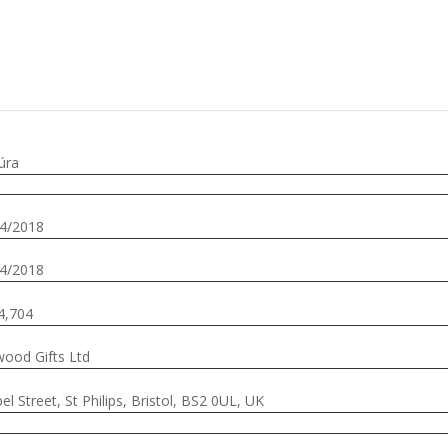
úra
4/2018
4/2018
4,704
ood Gifts Ltd
el Street, St Philips, Bristol, BS2 0UL, UK