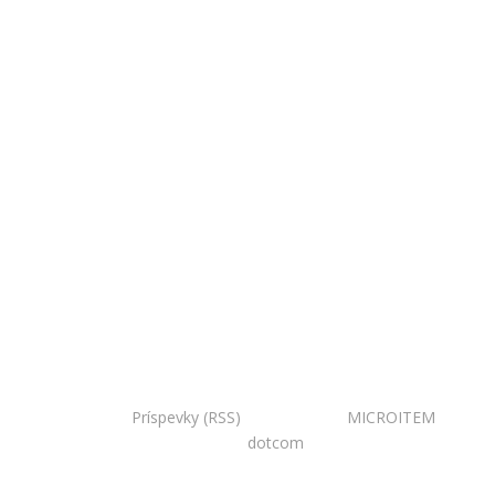
Copyright © 2020 Národná zoo Bojnice. Všetky práva
vyhradené.
Príspevky (RSS)
I Powered by:
MICROITEM
I
Design:
dotcom