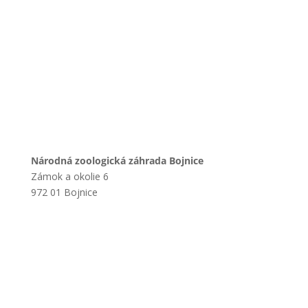
Národná zoologická záhrada Bojnice
Zámok a okolie 6
972 01 Bojnice
+421 901 714 752