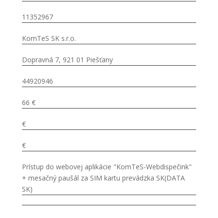
11352967
KomTeS SK s.r.o.
Dopravná 7, 921 01 Piešťany
44920946
66 €
€
€
Prístup do webovej aplikácie "KomTeS-Webdispečink"
+ mesačný paušál za SIM kartu prevádzka SK(DATA
SK)