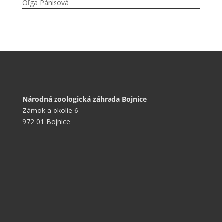
Oľga Pánisová
Národná zoologická záhrada Bojnice
Zámok a okolie 6
972 01 Bojnice
+421 901 714 752
+421 46 540 32 41
zoobojnice@zoobojnice.sk