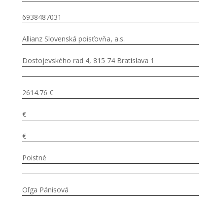
6938487031
Allianz Slovenská poisťovňa, a.s.
Dostojevského rad 4, 815 74 Bratislava 1
2614.76 €
€
€
Poistné
Oľga Pánisová