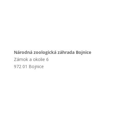
Národná zoologická záhrada Bojnice
Zámok a okolie 6
972 01 Bojnice
+421 901 714 752