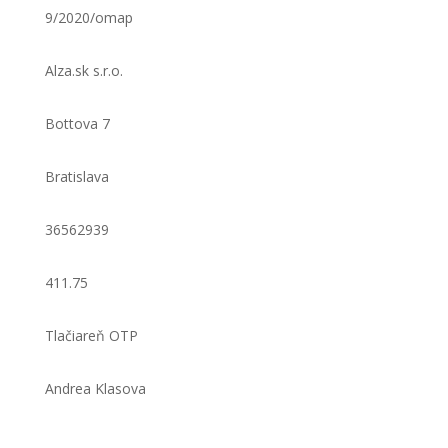
9/2020/omap
Alza.sk s.r.o.
Bottova 7
Bratislava
36562939
411.75
Tlačiareň OTP
Andrea Klasova