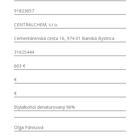
91823657
CENTRALCHEM, s.r.o.
Cementárenská cesta 16, 974 01 Banská Bystrica
31625444
603 €
€
€
Etylalkohol denaturovaný 96%
Oľga Pánisová