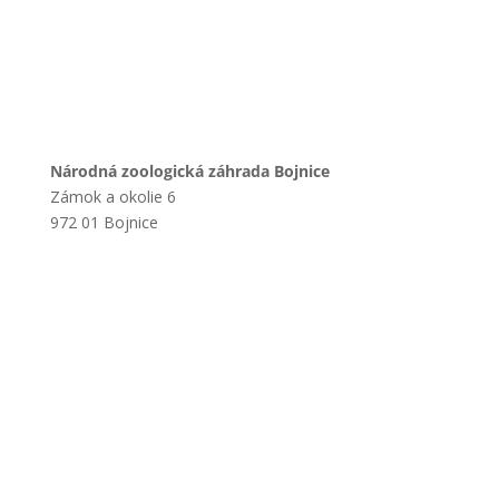
Národná zoologická záhrada Bojnice
Zámok a okolie 6
972 01 Bojnice
+421 901 714 752
+421 46 540 32 41
zoobojnice@zoobojnice.sk