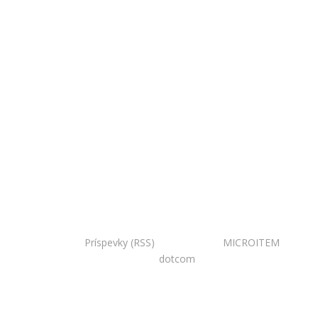
Copyright © 2020 Národná zoo Bojnice. Všetky práva
vyhradené.
Príspevky (RSS)
I Powered by:
MICROITEM
I
Design:
dotcom