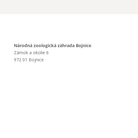
Národná zoologická záhrada Bojnice
Zámok a okolie 6
972 01 Bojnice
+421 901 714 752
+421 46 540 32 41
zoobojnice@zoobojnice.sk