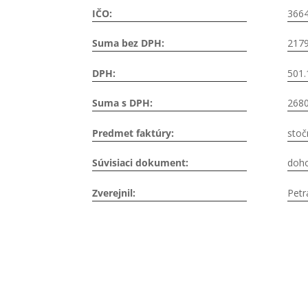
IČO:
366
Suma bez DPH:
2179
DPH:
501.
Suma s DPH:
2680
Predmet faktúry:
stoč
Súvisiaci dokument:
doh
Zverejnil:
Petr