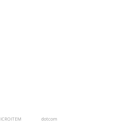
ICROITEM
I Design:
dotcom