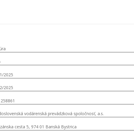
úra
6
1/2025
2/2025
1258861
doslovenská vodárenská prevádzková spoločnosť, a.s.
izánska cesta 5, 974 01 Banská Bystrica