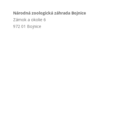
Národná zoologická záhrada Bojnice
Zámok a okolie 6
972 01 Bojnice
+421 901 714 752
+421 46 540 32 41