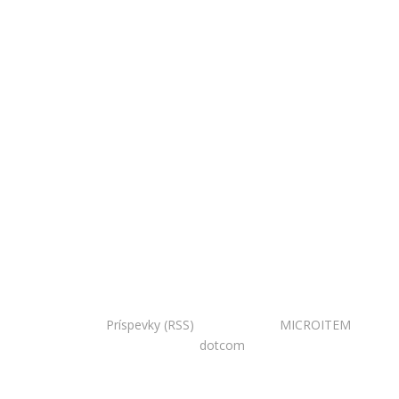
Copyright © 2020 Národná zoo Bojnice. Všetky práva
vyhradené.
Príspevky (RSS)
I Powered by:
MICROITEM
I
Design:
dotcom