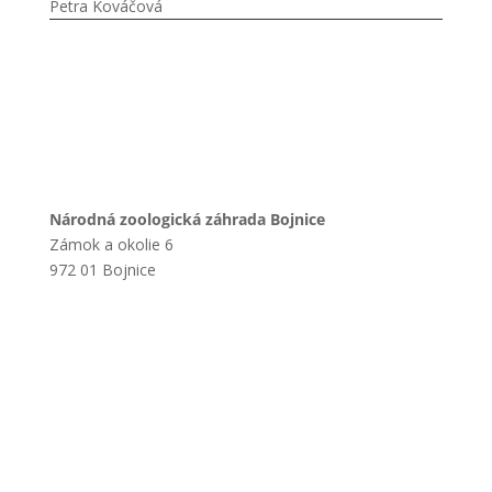
Petra Kováčová
Národná zoologická záhrada Bojnice
Zámok a okolie 6
972 01 Bojnice
+421 901 714 752
+421 46 540 32 41
zoobojnice@zoobojnice.sk