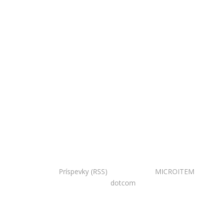
Copyright © 2020 Národná zoo Bojnice. Všetky práva
vyhradené.
Príspevky (RSS)
I Powered by:
MICROITEM
I
Design:
dotcom