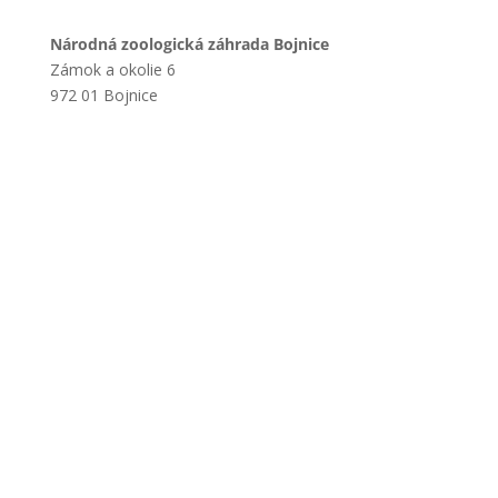
Národná zoologická záhrada Bojnice
Zámok a okolie 6
972 01 Bojnice
+421 901 714 752
+421 46 540 32 41