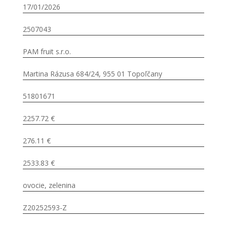
17/01/2026
2507043
PAM fruit s.r.o.
Martina Rázusa 684/24, 955 01 Topoľčany
51801671
2257.72 €
276.11 €
2533.83 €
ovocie, zelenina
Z20252593-Z