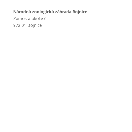
Národná zoologická záhrada Bojnice
Zámok a okolie 6
972 01 Bojnice
+421 901 714 752
+421 46 540 32 41