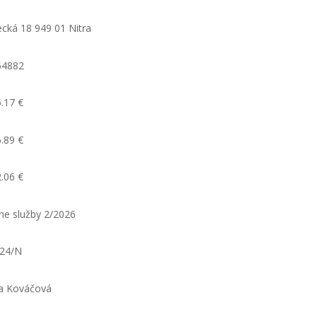
cká 18 949 01 Nitra
54882
.17 €
.89 €
.06 €
ne služby 2/2026
024/N
a Kováčová