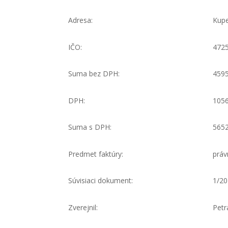
Adresa:
Kupe
IČO:
472
Suma bez DPH:
4595
DPH:
1056
Suma s DPH:
5652
Predmet faktúry:
práv
Súvisiaci dokument:
1/2
Zverejnil:
Petr