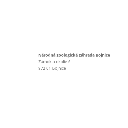
Národná zoologická záhrada Bojnice
Zámok a okolie 6
972 01 Bojnice
+421 901 714 752