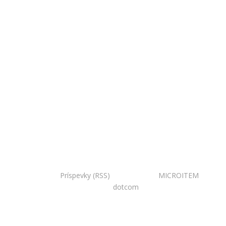
Copyright © 2020 Národná zoo Bojnice. Všetky práva
vyhradené.
Príspevky (RSS)
I Powered by:
MICROITEM
I
Design:
dotcom