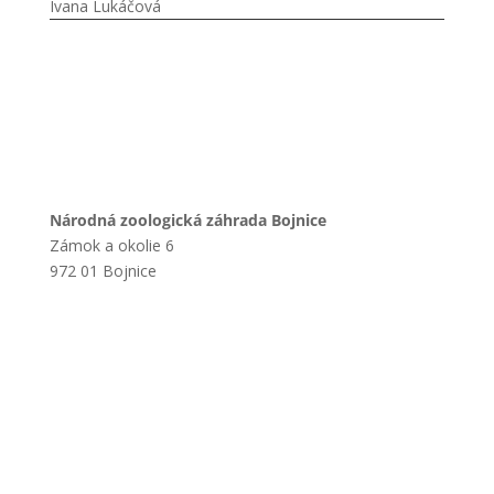
Ivana Lukáčová
Národná zoologická záhrada Bojnice
Zámok a okolie 6
972 01 Bojnice
+421 901 714 752
+421 46 540 32 41
zoobojnice@zoobojnice.sk