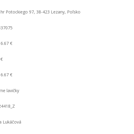
 hr Potockiego 97, 38-423 Lezany, Poľsko
337075
6.67 €
 €
6.67 €
rne lavičky
24418_Z
a Lukáčová