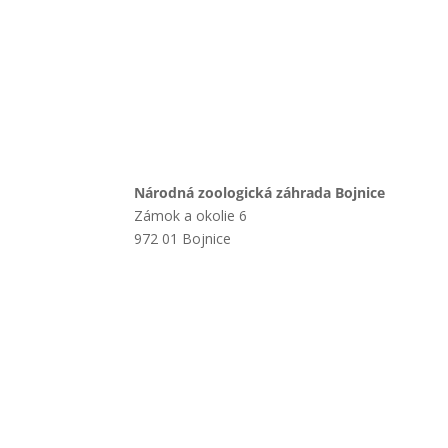
Národná zoologická záhrada Bojnice
Zámok a okolie 6
972 01 Bojnice
+421 901 714 752