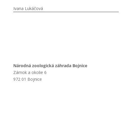
Ivana Lukáčová
Národná zoologická záhrada Bojnice
Zámok a okolie 6
972 01 Bojnice
+421 901 714 752
+421 46 540 32 41
zoobojnice@zoobojnice.sk