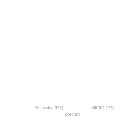
Copyright © 2020 Národná zoo Bojnice. Všetky práva
vyhradené.
Príspevky (RSS)
I Powered by:
MICROITEM
I
Design:
dotcom