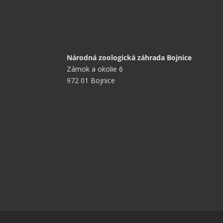
Národná zoologická záhrada Bojnice
Zámok a okolie 6
972 01 Bojnice
+421 901 714 752
+421 46 540 32 41
zoobojnice@zoobojnice.sk